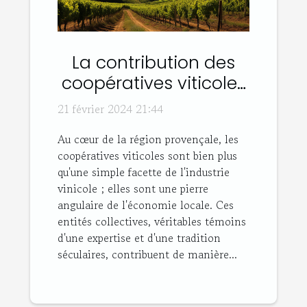
La contribution des
coopératives viticoles
à l'économie de la
21 février 2024 21:44
Provence
Au cœur de la région provençale, les
coopératives viticoles sont bien plus
qu'une simple facette de l'industrie
vinicole ; elles sont une pierre
angulaire de l'économie locale. Ces
entités collectives, véritables témoins
d'une expertise et d'une tradition
séculaires, contribuent de manière...