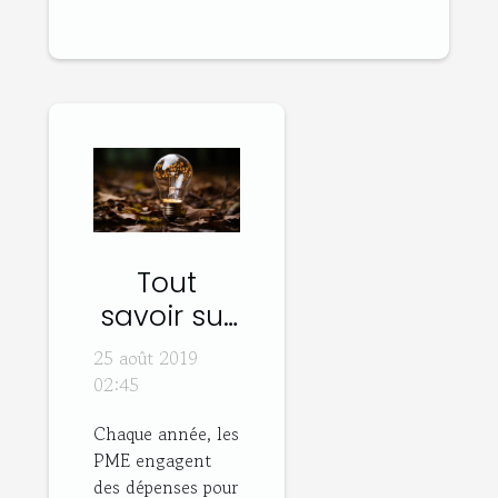
Tout
savoir sur
le Crédit
25 août 2019
Impôt
02:45
Innovation
Chaque année, les
PME engagent
des dépenses pour