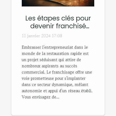
Les étapes clés pour
devenir franchisé
dans la restauration
11 janvier 2024 17:08
rapide
Embrasser l'entrepreneuriat dans le
monde de la restauration rapide est
un projet séduisant qui attire de
nombreux aspirants au succès
commercial. Le franchisage offre une
voie prometteuse pour s'implanter
dans ce secteur dynamique, mêlant
autonomie et appui d'un réseau établi.
Vous envisagez de...