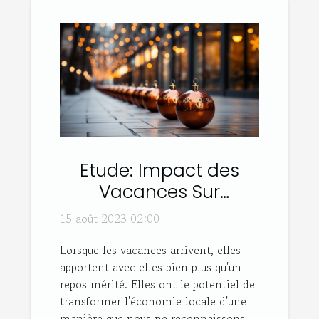
Etude: Impact des
Vacances Sur
l'Economie Locale
15 août 2023 02:00
Lorsque les vacances arrivent, elles
apportent avec elles bien plus qu'un
repos mérité. Elles ont le potentiel de
transformer l'économie locale d'une
manière que nous ne reconnaissons