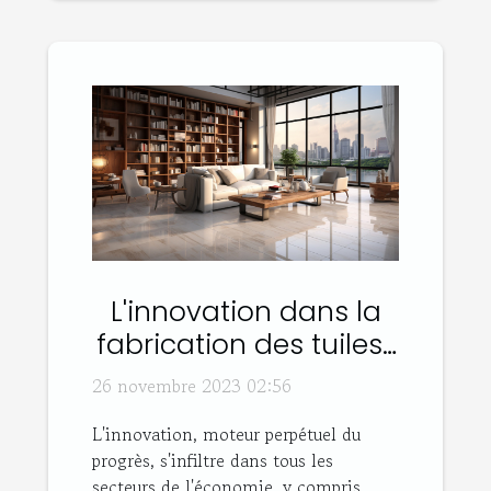
L'innovation dans la
fabrication des tuiles :
quel impact sur
26 novembre 2023 02:56
l'économie ?
L'innovation, moteur perpétuel du
progrès, s'infiltre dans tous les
secteurs de l'économie, y compris