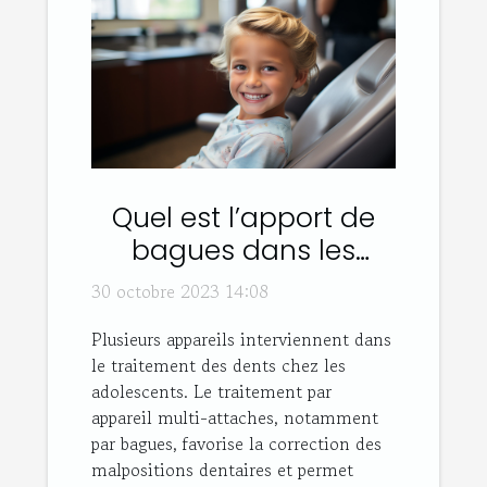
Quel est l’apport de
bagues dans les
traitements dentaires
30 octobre 2023 14:08
adolescents ou
Plusieurs appareils interviennent dans
adultes ?
le traitement des dents chez les
adolescents. Le traitement par
appareil multi-attaches, notamment
par bagues, favorise la correction des
malpositions dentaires et permet