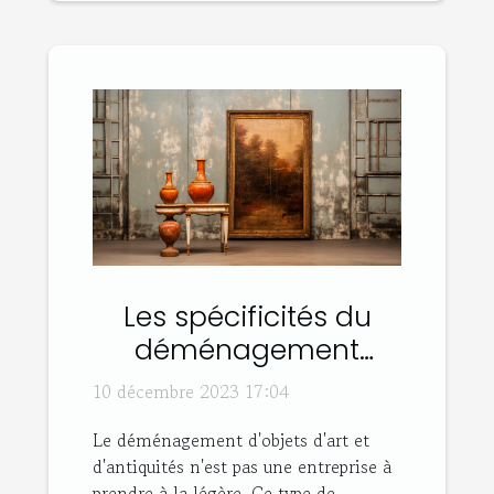
Les spécificités du
déménagement
d'objets d'art et
10 décembre 2023 17:04
antiquités
Le déménagement d'objets d'art et
d'antiquités n'est pas une entreprise à
prendre à la légère. Ce type de