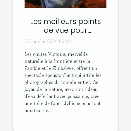
Les meilleurs points
de vue pour
photographier les
23 janvier 2024 00:44
chutes Victoria
Les chutes Victoria, merveille
naturelle à la frontière entre la
Zambie et le Zimbabwe, offrent un
spectacle époustouflant qui attire les
photographes du monde entier. Ce
joyau de la nature, avec son rideau
d'eau déferlant avec puissance, crée
une toile de fond idyllique pour tout
amateur de...