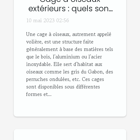
extérieurs : quels sont
les différents types et
10 mai 2023 02:56
leurs avantages ?
Une cage à oiseaux, autrement appelé
volière, est une structure faite
généralement à base des matières tels
que le bois, l'aluminium ou l'acier
inoxydable. Elle sert d'habitat aux
oiseaux comme les gris du Gabon, des
perruches ondulées, etc. Ces cages
sont disponibles sous différentes
formes et...