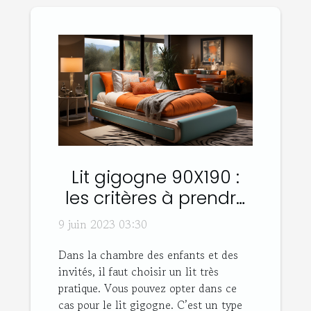
Lit gigogne 90X190 :
les critères à prendre
en compte son choix
9 juin 2023 03:30
Dans la chambre des enfants et des
invités, il faut choisir un lit très
pratique. Vous pouvez opter dans ce
cas pour le lit gigogne. C’est un type