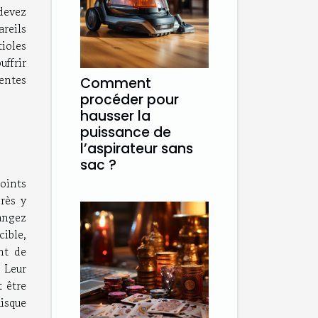
devez
reils
ioles
ffrir
rentes
Comment
procéder pour
hausser la
puissance de
l’aspirateur sans
sac ?
oints
près y
langez
ible,
nt de
. Leur
t être
uisque