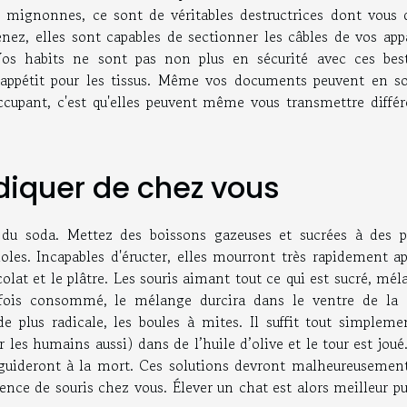
mignonnes, ce sont de véritables destructrices dont vous 
nez, elles sont capables de sectionner les câbles de vos appa
Vos habits ne sont pas non plus en sécurité avec ces best
 appétit pour les tissus. Même vos documents peuvent en sou
éoccupant, c'est qu'elles peuvent même vous transmettre diffé
diquer de chez vous
u soda. Mettez des boissons gazeuses et sucrées à des p
ioles. Incapables d'éructer, elles mourront très rapidement a
olat et le plâtre. Les souris aimant tout ce qui est sucré, mé
fois consommé, le mélange durcira dans le ventre de la c
 plus radicale, les boules à mites. Il suffit tout simpleme
 les humains aussi) dans de l’huile d’olive et le tour est joué
es guideront à la mort. Ces solutions devront malheureusemen
ence de souris chez vous. Élever un chat est alors meilleur p