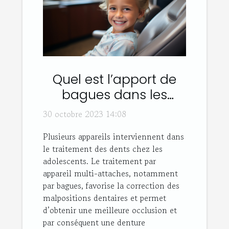
Quel est l’apport de
bagues dans les
traitements dentaires
30 octobre 2023 14:08
adolescents ou
Plusieurs appareils interviennent dans
adultes ?
le traitement des dents chez les
adolescents. Le traitement par
appareil multi-attaches, notamment
par bagues, favorise la correction des
malpositions dentaires et permet
d’obtenir une meilleure occlusion et
par conséquent une denture