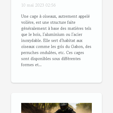
les différents types et
10 mai 2023 02:56
leurs avantages ?
Une cage à oiseaux, autrement appelé
volière, est une structure faite
généralement à base des matières tels
que le bois, l'aluminium ou l'acier
inoxydable. Elle sert d'habitat aux
oiseaux comme les gris du Gabon, des
perruches ondulées, etc. Ces cages
sont disponibles sous différentes
formes et...