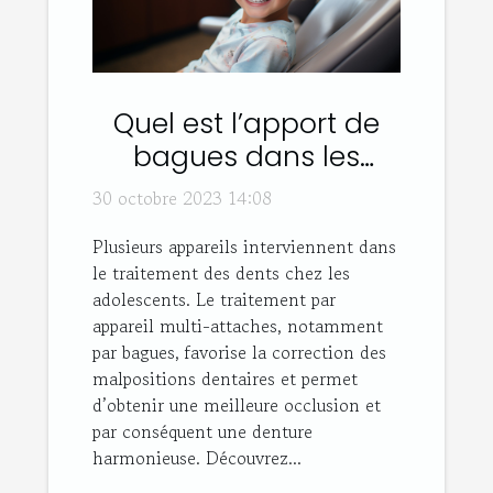
Quel est l’apport de
bagues dans les
traitements dentaires
30 octobre 2023 14:08
adolescents ou
Plusieurs appareils interviennent dans
adultes ?
le traitement des dents chez les
adolescents. Le traitement par
appareil multi-attaches, notamment
par bagues, favorise la correction des
malpositions dentaires et permet
d’obtenir une meilleure occlusion et
par conséquent une denture
harmonieuse. Découvrez...