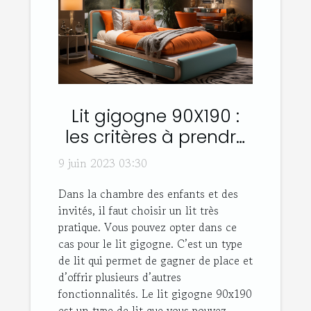
Lit gigogne 90X190 :
les critères à prendre
en compte son choix
9 juin 2023 03:30
Dans la chambre des enfants et des
invités, il faut choisir un lit très
pratique. Vous pouvez opter dans ce
cas pour le lit gigogne. C’est un type
de lit qui permet de gagner de place et
d’offrir plusieurs d’autres
fonctionnalités. Le lit gigogne 90x190
est un type de lit que vous pouvez...