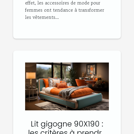
effet, les accessoires de mode pour
femmes ont tendance à transformer
les vêtements...
Lit gigogne 90X190 :
les critères à prendre