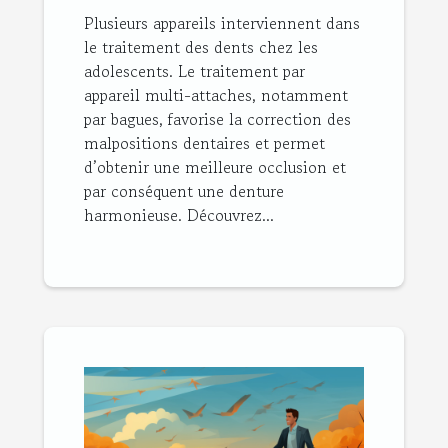
adolescents ou
Plusieurs appareils interviennent dans
adultes ?
le traitement des dents chez les
adolescents. Le traitement par
appareil multi-attaches, notamment
par bagues, favorise la correction des
malpositions dentaires et permet
d’obtenir une meilleure occlusion et
par conséquent une denture
harmonieuse. Découvrez...