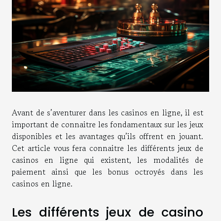
Avant de s’aventurer dans les casinos en ligne, il est
important de connaitre les fondamentaux sur les jeux
disponibles et les avantages qu’ils offrent en jouant.
Cet article vous fera connaitre les différents jeux de
casinos en ligne qui existent, les modalités de
paiement ainsi que les bonus octroyés dans les
casinos en ligne.
Les différents jeux de casino