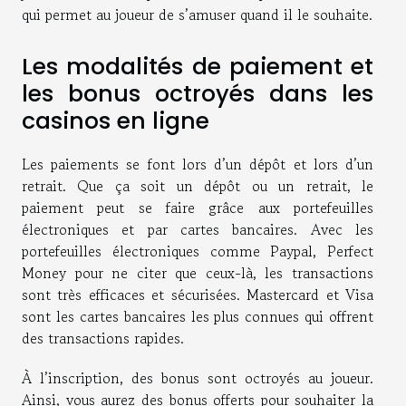
qui permet au joueur de s’amuser quand il le souhaite.
Les modalités de paiement et
les bonus octroyés dans les
casinos en ligne
Les paiements se font lors d’un dépôt et lors d’un
retrait. Que ça soit un dépôt ou un retrait, le
paiement peut se faire grâce aux portefeuilles
électroniques et par cartes bancaires. Avec les
portefeuilles électroniques comme Paypal, Perfect
Money pour ne citer que ceux-là, les transactions
sont très efficaces et sécurisées. Mastercard et Visa
sont les cartes bancaires les plus connues qui offrent
des transactions rapides.
À l’inscription, des bonus sont octroyés au joueur.
Ainsi, vous aurez des bonus offerts pour souhaiter la