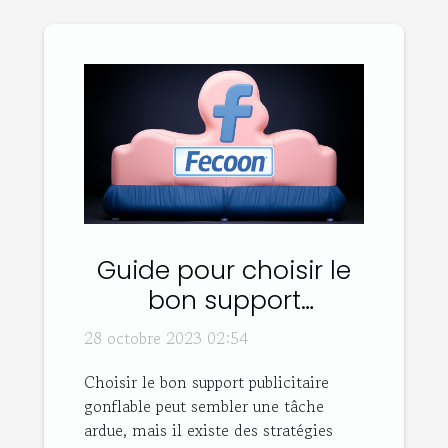
Guide pour choisir le
bon support
publicitaire gonflable
28 octobre 2023 02:54
Choisir le bon support publicitaire
gonflable peut sembler une tâche
ardue, mais il existe des stratégies