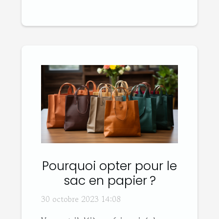
Pourquoi opter pour le
sac en papier ?
30 octobre 2023 14:08