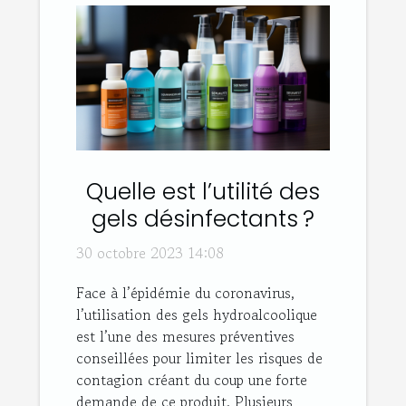
Quelle est l’utilité des
gels désinfectants ?
30 octobre 2023 14:08
Face à l’épidémie du coronavirus,
l’utilisation des gels hydroalcoolique
est l’une des mesures préventives
conseillées pour limiter les risques de
contagion créant du coup une forte
demande de ce produit. Plusieurs