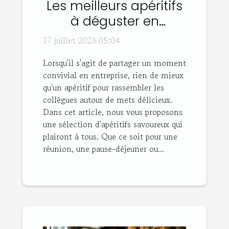
Les meilleurs apéritifs
à déguster en
entreprise
17 juillet 2023 05:04
Lorsqu'il s'agit de partager un moment
convivial en entreprise, rien de mieux
qu'un apéritif pour rassembler les
collègues autour de mets délicieux.
Dans cet article, nous vous proposons
une sélection d'apéritifs savoureux qui
plairont à tous. Que ce soit pour une
réunion, une pause-déjeuner ou...