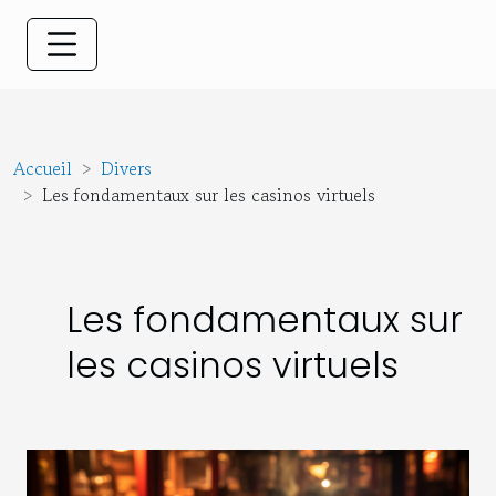
Accueil
Divers
Les fondamentaux sur les casinos virtuels
Les fondamentaux sur
les casinos virtuels