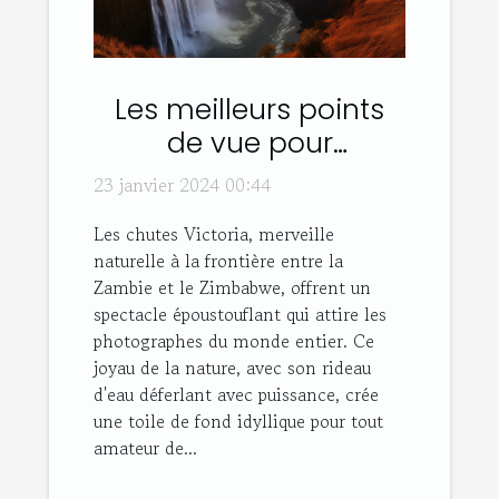
Les meilleurs points
de vue pour
photographier les
23 janvier 2024 00:44
chutes Victoria
Les chutes Victoria, merveille
naturelle à la frontière entre la
Zambie et le Zimbabwe, offrent un
spectacle époustouflant qui attire les
photographes du monde entier. Ce
joyau de la nature, avec son rideau
d'eau déferlant avec puissance, crée
une toile de fond idyllique pour tout
amateur de...