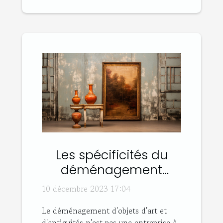
Les spécificités du
déménagement
d'objets d'art et
10 décembre 2023 17:04
antiquités
Le déménagement d'objets d'art et
d'antiquités n'est pas une entreprise à