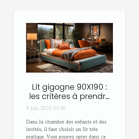
Lit gigogne 90X190 :
les critères à prendre
en compte son choix
9 juin 2023 03:30
Dans la chambre des enfants et des
invités, il faut choisir un lit très
pratique. Vous pouvez opter dans ce