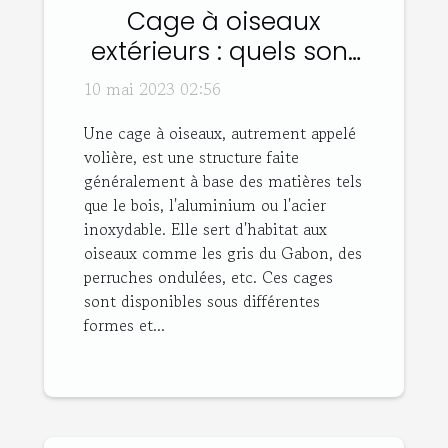
Cage à oiseaux
extérieurs : quels sont
les différents types et
10 mai 2023 02:56
leurs avantages ?
Une cage à oiseaux, autrement appelé
volière, est une structure faite
généralement à base des matières tels
que le bois, l'aluminium ou l'acier
inoxydable. Elle sert d'habitat aux
oiseaux comme les gris du Gabon, des
perruches ondulées, etc. Ces cages
sont disponibles sous différentes
formes et...