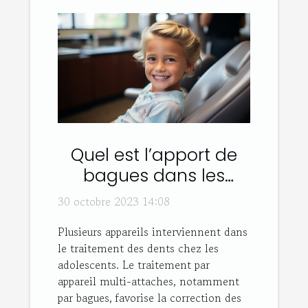
Quel est l’apport de
bagues dans les
traitements dentaires
30 octobre 2023 14:08
adolescents ou
Plusieurs appareils interviennent dans
adultes ?
le traitement des dents chez les
adolescents. Le traitement par
appareil multi-attaches, notamment
par bagues, favorise la correction des