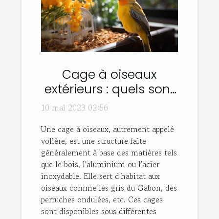
Cage à oiseaux
extérieurs : quels sont
les différents types et
10 mai 2023 02:56
leurs avantages ?
Une cage à oiseaux, autrement appelé
volière, est une structure faite
généralement à base des matières tels
que le bois, l'aluminium ou l'acier
inoxydable. Elle sert d'habitat aux
oiseaux comme les gris du Gabon, des
perruches ondulées, etc. Ces cages
sont disponibles sous différentes