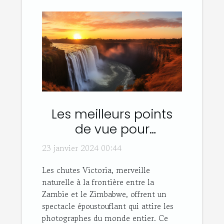
Les meilleurs points
de vue pour
photographier les
23 janvier 2024 00:44
chutes Victoria
Les chutes Victoria, merveille
naturelle à la frontière entre la
Zambie et le Zimbabwe, offrent un
spectacle époustouflant qui attire les
photographes du monde entier. Ce