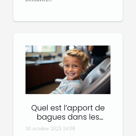
Quel est l’apport de
bagues dans les
traitements dentaires
30 octobre 2023 14:08
adolescents ou