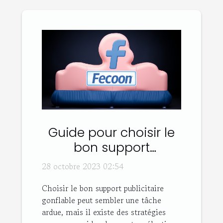
Guide pour choisir le
bon support
publicitaire gonflable
28 octobre 2023 02:54
Choisir le bon support publicitaire
gonflable peut sembler une tâche
ardue, mais il existe des stratégies