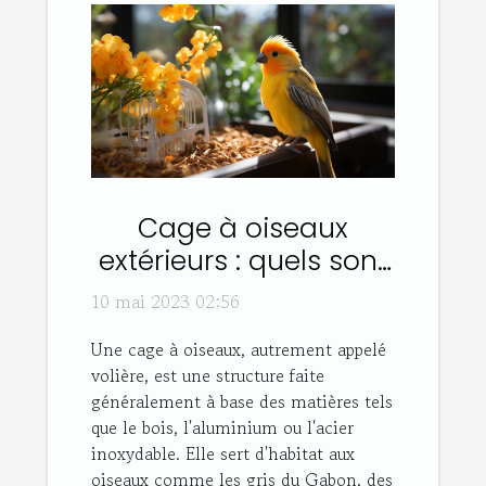
Cage à oiseaux
extérieurs : quels sont
les différents types et
10 mai 2023 02:56
leurs avantages ?
Une cage à oiseaux, autrement appelé
volière, est une structure faite
généralement à base des matières tels
que le bois, l'aluminium ou l'acier
inoxydable. Elle sert d'habitat aux
oiseaux comme les gris du Gabon, des