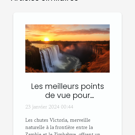
Les meilleurs points
de vue pour
photographier les
23 janvier 2024 00:44
chutes Victoria
Les chutes Victoria, merveille
naturelle à la frontière entre la
Zambie et le Zimbabwe, offrent un