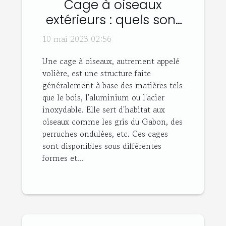
Cage à oiseaux
extérieurs : quels sont
les différents types et
10 mai 2023 02:56
leurs avantages ?
Une cage à oiseaux, autrement appelé
volière, est une structure faite
généralement à base des matières tels
que le bois, l'aluminium ou l'acier
inoxydable. Elle sert d'habitat aux
oiseaux comme les gris du Gabon, des
perruches ondulées, etc. Ces cages
sont disponibles sous différentes
formes et...