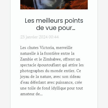
Les meilleurs points
de vue pour
photographier les
23 janvier 2024 00:44
chutes Victoria
Les chutes Victoria, merveille
naturelle à la frontière entre la
Zambie et le Zimbabwe, offrent un
spectacle époustouflant qui attire les
photographes du monde entier. Ce
joyau de la nature, avec son rideau
d'eau déferlant avec puissance, crée
une toile de fond idyllique pour tout
amateur de...