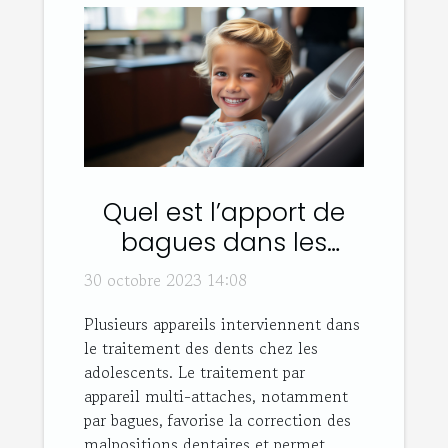
Quel est l’apport de
bagues dans les
traitements dentaires
30 octobre 2023 14:08
adolescents ou
Plusieurs appareils interviennent dans
adultes ?
le traitement des dents chez les
adolescents. Le traitement par
appareil multi-attaches, notamment
par bagues, favorise la correction des
malpositions dentaires et permet