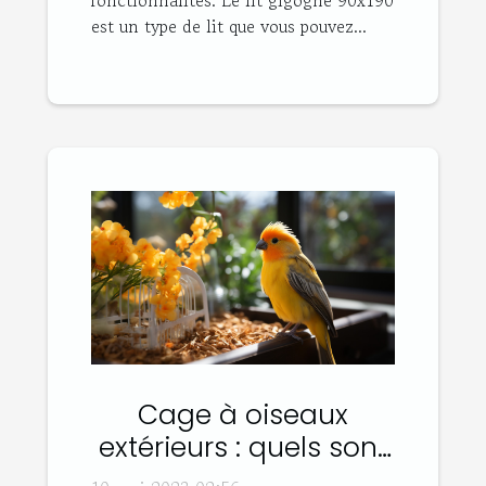
fonctionnalités. Le lit gigogne 90x190
est un type de lit que vous pouvez...
Cage à oiseaux
extérieurs : quels sont
les différents types et