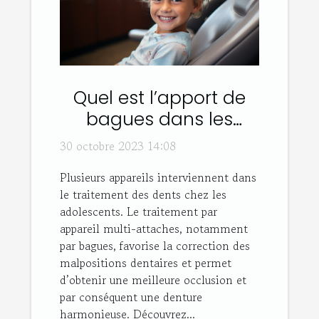
Quel est l’apport de
bagues dans les
traitements dentaires
30 octobre 2023 14:08
adolescents ou
Plusieurs appareils interviennent dans
adultes ?
le traitement des dents chez les
adolescents. Le traitement par
appareil multi-attaches, notamment
par bagues, favorise la correction des
malpositions dentaires et permet
d’obtenir une meilleure occlusion et
par conséquent une denture
harmonieuse. Découvrez...