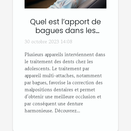
Quel est l’apport de
bagues dans les
traitements dentaires
30 octobre 2023 14:08
adolescents ou
Plusieurs appareils interviennent dans
adultes ?
le traitement des dents chez les
adolescents. Le traitement par
appareil multi-attaches, notamment
par bagues, favorise la correction des
malpositions dentaires et permet
d’obtenir une meilleure occlusion et
par conséquent une denture
harmonieuse. Découvrez...