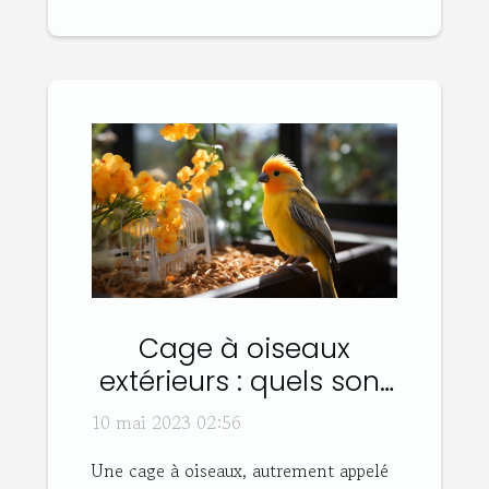
Cage à oiseaux
extérieurs : quels sont
les différents types et
10 mai 2023 02:56
leurs avantages ?
Une cage à oiseaux, autrement appelé