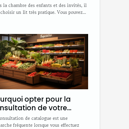
mpte son choix
 la chambre des enfants et des invités, il
 choisir un lit très pratique. Vous pouvez...
urquoi opter pour la
nsultation de votre
talogue Auchan en ligne
onsultation de catalogue est une
rche fréquente lorsque vous effectuez