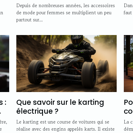
femmes ?
co
Depuis de nombreuses années, les accessoires
Dans
un
de mode pour femmes se multiplient un peu
faut
partout sur...
 :
Que savoir sur le karting
Po
électrique ?
co
 ?
ca
ère,
Le karting est une course de voitures qui se
La c
?
e
réalise avec des engins appelés karts. Il existe
déma