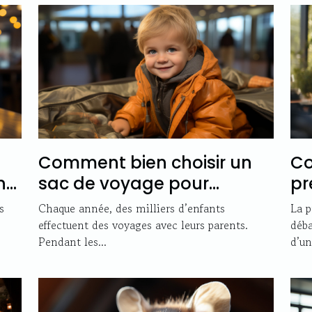
Comment bien choisir un
Co
ng
sac de voyage pour
pr
enfants ?
ut
s
Chaque année, des milliers d’enfants
La p
?
effectuent des voyages avec leurs parents.
déba
Pendant les...
d’un.