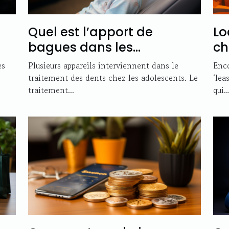
Quel est l’apport de
Lo
bagues dans les
ch
traitements dentaires
es
Plusieurs appareils interviennent dans le
Enco
adolescents ou adultes ?
traitement des dents chez les adolescents. Le
‘lea
traitement...
qui..