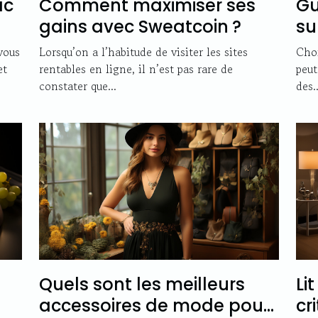
Gu
ac
Comment maximiser ses
su
gains avec Sweatcoin ?
go
Choi
 vous
Lorsqu’on a l’habitude de visiter les sites
peut
et
rentables en ligne, il n’est pas rare de
des..
constater que...
Quels sont les meilleurs
Li
accessoires de mode pour
cr