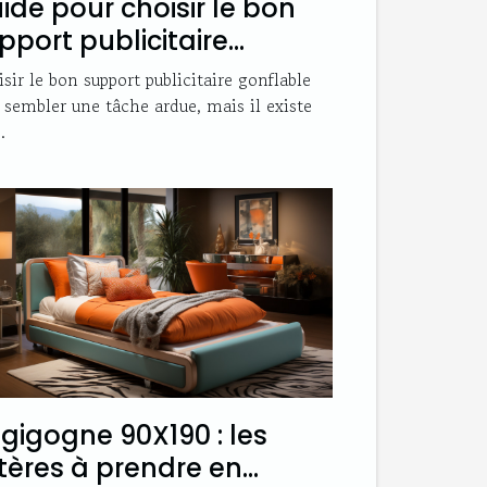
ide pour choisir le bon
pport publicitaire
nflable
sir le bon support publicitaire gonflable
 sembler une tâche ardue, mais il existe
.
t gigogne 90X190 : les
itères à prendre en