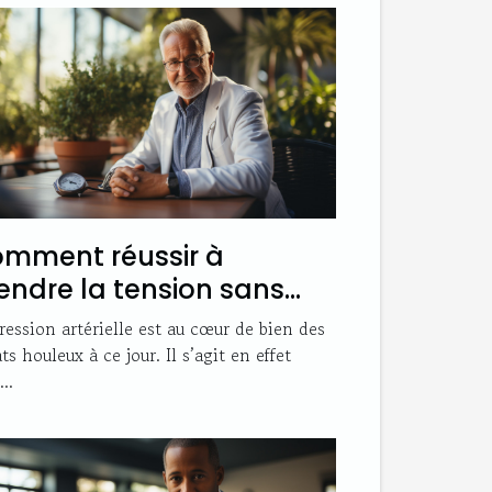
mment réussir à
endre la tension sans
iliser un appareil médical
ression artérielle est au cœur de bien des
ts houleux à ce jour. Il s’agit en effet
..