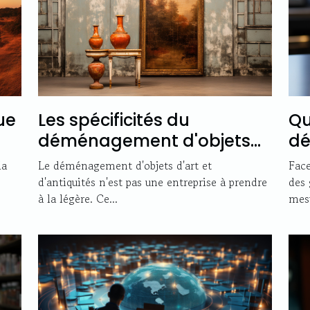
ue
Les spécificités du
Qu
déménagement d'objets
dé
d'art et antiquités
la
Le déménagement d'objets d'art et
Face
d'antiquités n'est pas une entreprise à prendre
des 
à la légère. Ce...
mesu