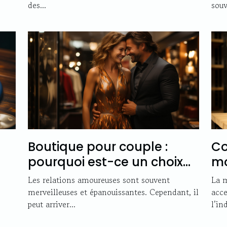
des...
souv
Boutique pour couple :
Co
pourquoi est-ce un choix
m
important ?
Les relations amoureuses sont souvent
La m
merveilleuses et épanouissantes. Cependant, il
acc
peut arriver...
l’ind